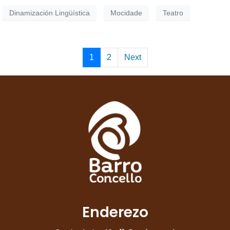
Dinamización Lingüística
Mocidade
Teatro
1
2
Next
Enderezo