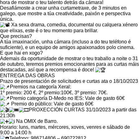
hora de mostrar o teu talento detrás da cámara!
Desafiámoste a crear unha curtametraxe, de 3 minutos en
galego, que mostre a túa creatividade, paixón e perspectiva
única.
Xa sexa drama, comedia, documental ou calquera xénero
que elixas, este é o teu momento para brillar.
Que precisas?
A túa imaxinación, unha cámara (incluso a do teu teléfono é
suficiente), e un equipo de amigos apaixonados polo cinema.
E que hai en xogo?
Ademais da oportunidade de mostrar o teu traballo a noite o 31
de outubro, teremos premios emocionantes para as curtas máis
destacadas, así que a recompensa é doce!
ENTREGA DAS OBRAS
Prazo de presentación de solicitudes e curtas ata o 18/10/2023
Premios na categoría Xeral:
1º premio: 200 €, 2º premio:100€, 3º premio: 70€.
Premio categoría D-Medo no IES: Vale de gasto 60€
Premio do público: Vale de gasto 60€
PROXECCIÓN CURTAS 31/10/2023 a partir das
21:30h
Na OMIX de Barro.
Horario: luns, martes, mércores, xoves, venres e sábado de
9:00 a 14:00 h
Telefono: 986714806 – 690722812.