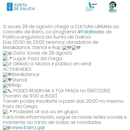
O xoves 29 de agosto chega a CULTURA URBANA ao
Concello de Barro, co programa
#FalaRedes
de
Política Lingüística da Xunta de Galicia
Das 20:00 ás 23:00 teremos obradoiros de
Breakdance, Stencil e Rap
Data: Xoves de 29 agosto
Lugar: Pazo da Crega.
Dirixido a: Mozos e público en xeral
ACTIVIDADES:
Breakdance
Stencil
Rap
PODES RESERVAR A TÚA PRAZA no 690722812
(horario de 9:00 a 15:00)
Tamén podes inscribirte a partir das 20:00 no mesmo
Pazo da Crega.
Podedes vir sos ou en grupo.
Para máis información, segue as nosas redes sociais e
mantente ao tanto de todas as novidades.
www.barro.gal