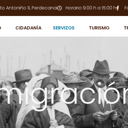
to Antoniño 11, Perdecanai
Horario 9:00 h a 15:00 h
F
O
CIDADANÍA
SERVIZOS
TURISMO
T
migració