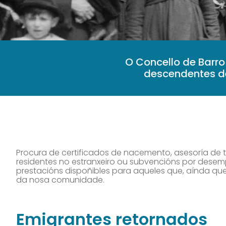
O Concello de Barro
descendentes de 
Procura de certificados de nacemento, asesoría de t
residentes no estranxeiro ou subvencións por dese
prestacións dispoñibles para aqueles que, aínda que
da nosa comunidade.
Emigrantes retornados