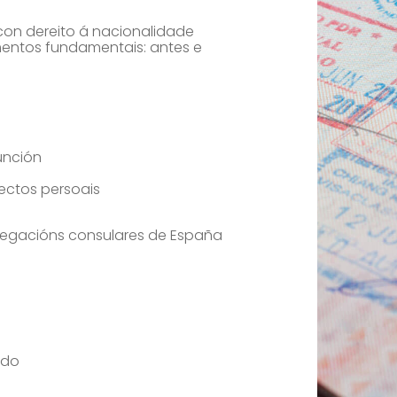
on dereito á nacionalidade
omentos fundamentais: antes e
nción
fectos persoais
elegacións consulares de España
ado