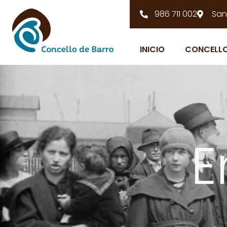
986 711 002
San
INICIO
CONCELL
E