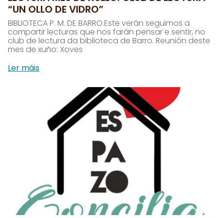
“UN OLLO DE VIDRO”
BIBLIOTECA P. M. DE BARRO.Este verán seguimos a
compartir lecturas que nos farán pensar e sentir, no
club de lectura da biblioteca de Barro. Reunión deste
mes de xuño: Xoves
Ler máis