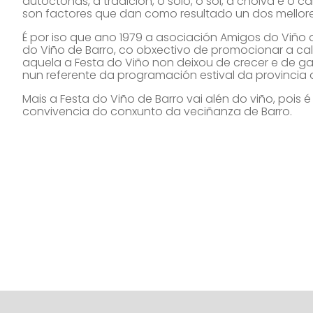
autóctonas, a tradición, o solo, o sol, a choiva e o c
son factores que dan como resultado un dos mellores
É por iso que ano 1979 a asociación Amigos do Viño d
do Viño de Barro, co obxectivo de promocionar a cal
aquela a Festa do Viño non deixou de crecer e de g
nun referente da programación estival da provincia
Mais a Festa do Viño de Barro vai alén do viño, pois 
convivencia do conxunto da veciñanza de Barro.