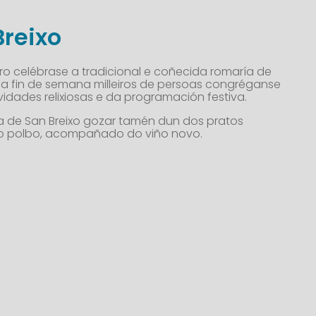
Breixo
 celébrase a tradicional e coñecida romaría de
Esa fin de semana milleiros de persoas congréganse
vidades relixiosas e da programación festiva.
́a de San Breixo gozar tamén dun dos pratos
 o polbo, acompañado do viño novo.