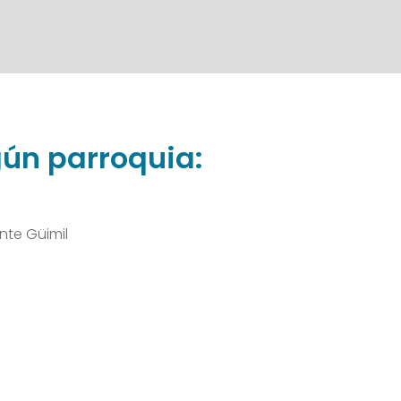
ún parroquia:
te Güimil