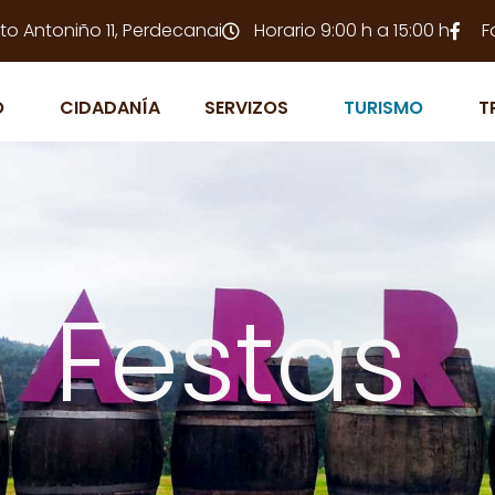
to Antoniño 11, Perdecanai
Horario 9:00 h a 15:00 h
F
O
CIDADANÍA
SERVIZOS
TURISMO
T
Festas