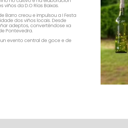
ariño no cultivo e na elaboración
 viños da D.O Rías Baixas.
e Barro creou e impulsou a I Festa
idade dos viños locais. Desde
añar adeptos, converténdose xa
 de Pontevedra.
é un evento central de goce e de