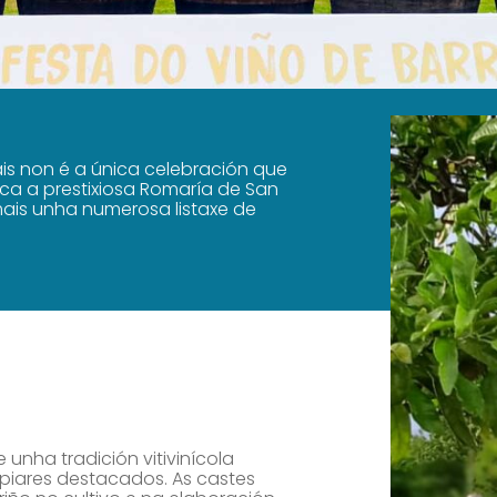
is non é a única celebración que
ca a prestixiosa Romaría de San
mais unha numerosa listaxe de
 unha tradición vitivinícola
 piares destacados. As castes