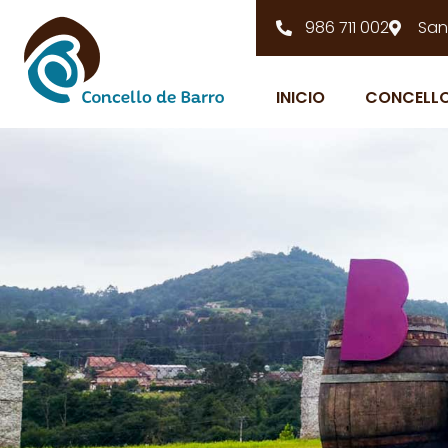
986 711 002
San
INICIO
CONCELL