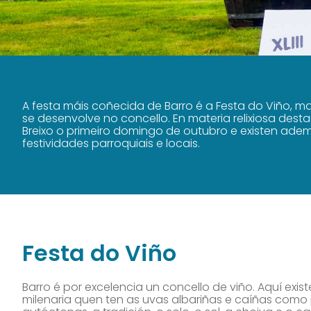
A festa máis coñecida de Barro é a Festa do Viño, ma
se desenvolve no concello. En materia relixiosa desta
Breixo o primeiro domingo de outubro e existen ade
festividades parroquiais e locais.
Festa do Viño
Barro é por excelencia un concello de viño. Aquí existe
milenaria quen ten as uvas albariñas e caíñas como