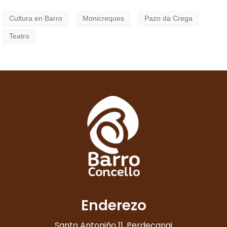
Cultura en Barro
Monicreques
Pazo da Crega
Teatro
Enderezo
Santo Antoniño 11, Perdecanai