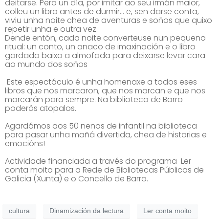
deitarse. Pero un día, por imitar ao seu irmán maior,
colleu un libro antes de durmir… e, sen darse conta,
viviu unha noite chea de aventuras e soños que quixo
repetir unha e outra vez.
Dende entón, cada noite converteuse nun pequeno
ritual: un conto, un anaco de imaxinación e o libro
gardado baixo a almofada para deixarse levar cara
ao mundo dos soños
Este espectáculo é unha homenaxe a todos eses
libros que nos marcaron, que nos marcan e que nos
marcarán para sempre. Na biblioteca de Barro
poderás atopalos.
Agardámos aos 50 nenos de infantil na biblioteca
para pasar unha mañá divertida, chea de historias e
emocións!
Actividade financiada a través do programa Le
r
conta moito
para a Rede de Bibliotecas Públicas de
Galicia (Xunta) e o Concello de Barro.
cultura
Dinamización da lectura
Ler conta moito