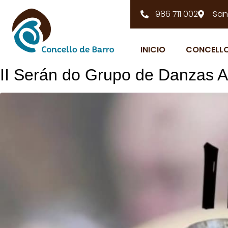
986 711 002
San
INICIO
CONCELL
II Serán do Grupo de Danzas 