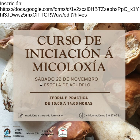
Inscrición:
https://docs.google.com/forms/d/1v2zczI0HBTZzebhxPpC_x1Y
hI3JDwwz5mxOfFTGRWuw/edit?hl=es