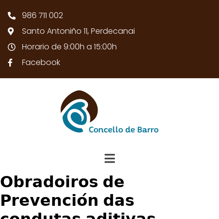
986 711 002
Santo Antoniño 11, Perdecanai
Horario de 9:00h a 15:00h
Facebook
𝗢𝗯𝗿𝗮𝗱𝗼𝗶𝗿𝗼𝘀 𝗱𝗲
𝗣𝗿𝗲𝘃𝗲𝗻𝗰𝗶𝗼́𝗻 𝗱𝗮𝘀