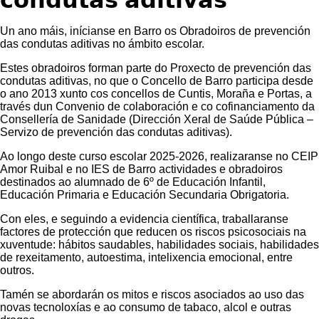
𝗰𝗼𝗻𝗱𝘂𝘁𝗮𝘀 𝗮𝗱𝗶𝘁𝗶𝘃𝗮𝘀
Un ano máis, inícianse en Barro os
Obradoiros de prevención
das condutas aditivas no ámbito escolar.
Estes obradoiros forman parte do Proxecto de prevención das
condutas aditivas, no que o Concello de Barro participa desde
o ano 2013 xunto cos concellos de Cuntis, Moraña e Portas, a
través dun Convenio de colaboración e co cofinanciamento da
Consellería de Sanidade (Dirección Xeral de Saúde Pública –
Servizo de prevención das condutas aditivas).
Ao longo deste curso escolar 2025-2026, realizaranse no CEIP
Amor Ruibal e no IES de Barro actividades e obradoiros
destinados ao alumnado de 6º de Educación Infantil,
Educación Primaria e Educación Secundaria Obrigatoria.
Con eles, e seguindo a evidencia científica, traballaranse
factores de protección que reducen os riscos psicosociais na
xuventude: hábitos saudables, habilidades sociais, habilidades
de rexeitamento, autoestima, intelixencia emocional, entre
outros.
Tamén se abordarán os mitos e riscos asociados ao uso das
novas tecnoloxías e ao consumo de tabaco, alcol e outras