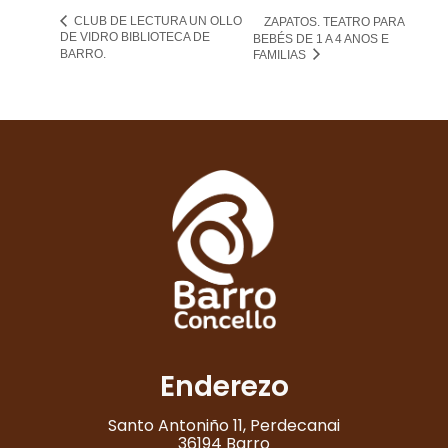
CLUB DE LECTURA UN OLLO
ZAPATOS. TEATRO PARA
DE VIDRO BIBLIOTECA DE
BEBÉS DE 1 A 4 ANOS E
BARRO.
FAMILIAS
Enderezo
Santo Antoniño 11, Perdecanai
36194 Barro