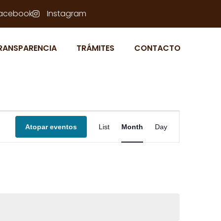
acebook
Instagram
RANSPARENCIA
TRÁMITES
CONTACTO
N
Atopar eventos
List
Month
Day
a
v
e
g
a
c