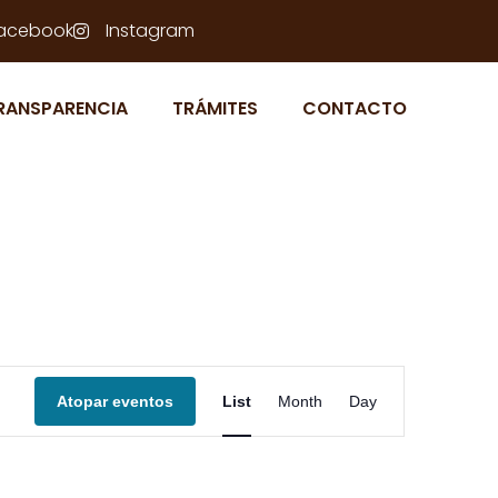
acebook
Instagram
RANSPARENCIA
TRÁMITES
CONTACTO
N
Atopar eventos
List
Month
Day
a
v
e