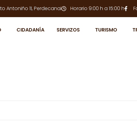
to Antoniño 11, Perdecanai
Horario 9:00 h a 15:00 h
F
O
CIDADANÍA
SERVIZOS
TURISMO
T