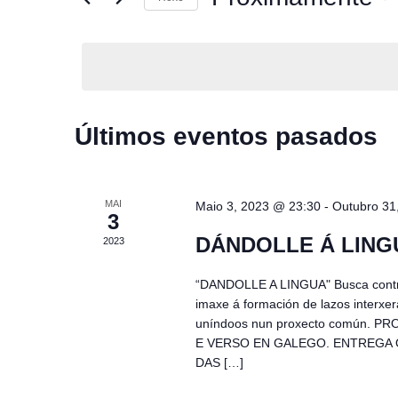
e
e
S
y
e
g
w
l
o
e
a
r
c
d
t
.
c
d
S
Últimos eventos pasados
a
e
i
t
a
e
r
ó
.
c
h
MAI
n
Maio 3, 2023 @ 23:30
-
Outubro 31
f
3
o
d
DÁNDOLLE Á LINGU
2023
r
e
e
v
“DANDOLLE A LINGUA" Busca contribu
e
imaxe á formación de lazos interxer
b
n
uníndoos nun proxecto común.
t
u
E VERSO EN GALEGO. ENTREGA O
o
s
DAS […]
s
b
y