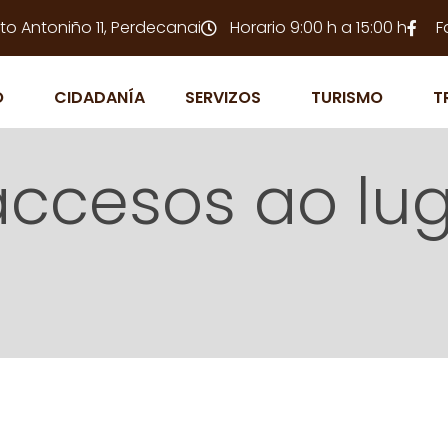
to Antoniño 11, Perdecanai
Horario 9:00 h a 15:00 h
F
O
CIDADANÍA
SERVIZOS
TURISMO
T
accesos ao lu