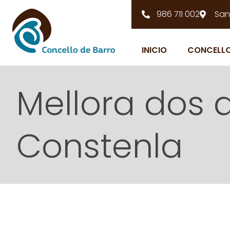
986 711 002
San
INICIO
CONCELL
Mellora dos 
Constenla