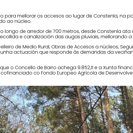
o para mellorar os accesos ao lugar de Constenla, na pa
ado ao núcleo.
ao longo de arredor de 700 metros, desde Constenla ata
ecollida e canalización das augas pluviais, mellorando a
lleiro de Medio Rural, Obras de Accesos a núcleos, Segurid
s, unha actuación que responde ás demandas da veciñanz
 que o Concello de Barro achega 9.852,11 e a Xunta finan
 cofinanciado co Fondo Europeo Agrícola de Desenvolvem