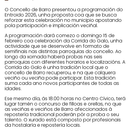
O Concello de Barro presentou a programación do
Entroido 2026, unha proposta coa que se busca
reforzar esta celebración no municipio apostando
pola participación e implicación veciñal.
A programación dará comezo o domingo 15 de
febreiro coa celebración da Corrida do Galo, unha
actividade que se desenvolve en formato de
semifinais nas distintas parroquias do concello. Ao
longo da xornada haberá probas nas seis
parroquias con diferentes horarios e localizacións. A
Corrida do Galo é unha tradición local que o
concello de Barro recuperou, e na que calquera
veciño ou veciña pode participar. Esta tradición
suma cada ano novos participantes de todas as
idades.
Ese mesmo día, ás 18.00 horas no Centro Cívico, terá
lugar tamén o concurso de filloas e orellas, no que
as veciñas e veciños de Barro afeccionados á
repostería tradicional poderán pór a proba o seu
talento. O xurado está composto por profesionais
da hostalaría e repostería locais.