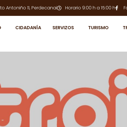
to Antoniño 11, Perdecanai
Horario 9:00 h a 15:00 h
F
O
CIDADANÍA
SERVIZOS
TURISMO
T