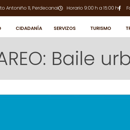
to Antoniño 11, Perdecanai
Horario 9:00 h a 15:00 h
F
O
CIDADANÍA
SERVIZOS
TURISMO
T
REO: Baile ur