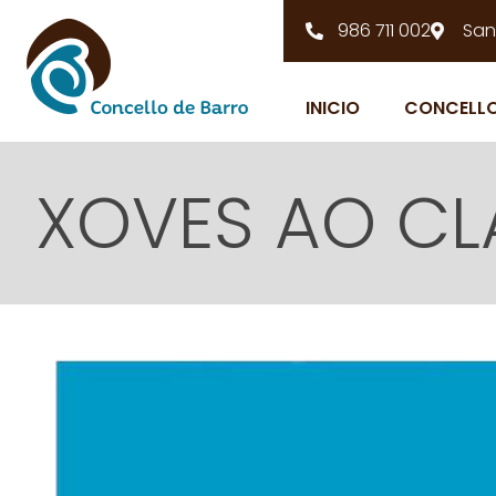
986 711 002
San
INICIO
CONCELL
XOVES AO CLA