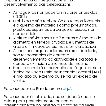
disposicións para a seguridade e o bo
desenvolvemento das celebracións:
As fogueiras non poderán iniciarse antes das
00:00 h.
Prohibida a súa realización en terreos forestais
e a queima de materiais como pneumáticos,
plásticos, espumas ou calquera residuo non
combustible.
A altura máxima será de 2 metros e 3 metros de
diámetro en terreos privados, e 3 metros de
altura e 4 metros de diámetro en vía pública.
As persoas organizadoras, maiores de idade,
son responsables do correcto
desenvolvemento da actividade e da total e
correcta extinción ao remate da mesma.
Non se permitirá a realización de fogueiras se o
Índice de Risco Diario de Incendio Forestal (IRDI)
é moi alto ou extremo ou se hai un exceso de
vento.
Para acceder ao Bando prema
aquí.
Para acceder á solicitude, que se deberá cubrir e
asinar para posteriormente presentar
presencialmente no Rexistro ou a través da sede