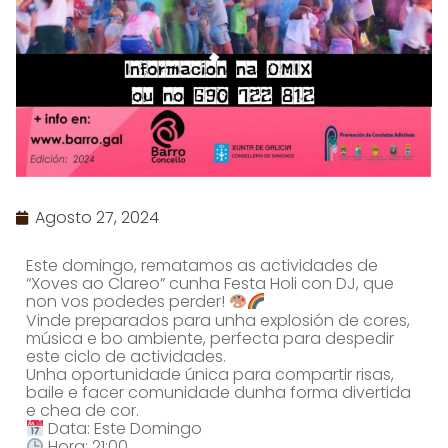
Agosto 27, 2024
Este domingo, rematamos as actividades de
“Xoves ao Clareo” cunha Festa Holi con DJ, que
non vos podedes perder!
Vinde preparados para unha explosión de cores,
música e bo ambiente, perfecta para despedir
este ciclo de actividades.
Unha oportunidade única para compartir risas,
baile e facer comunidade dunha forma divertida
e chea de cor.
Data: Este Domingo
Hora: 21:00