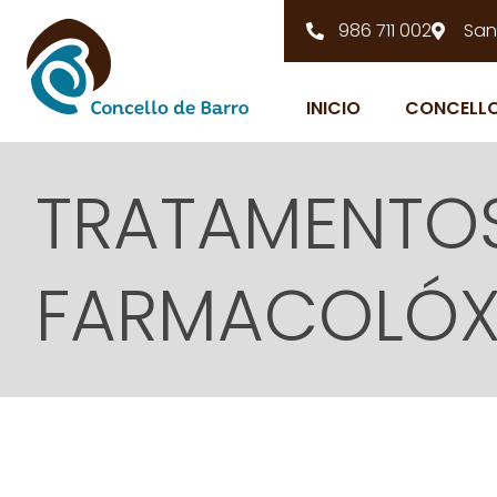
986 711 002
San
INICIO
CONCELL
TRATAMENTOS
FARMACOLÓXI