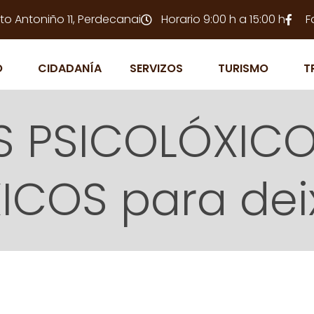
to Antoniño 11, Perdecanai
Horario 9:00 h a 15:00 h
F
O
CIDADANÍA
SERVIZOS
TURISMO
T
 PSICOLÓXICO
COS para deix