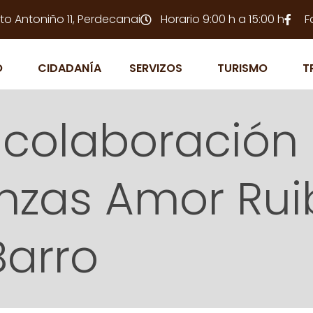
to Antoniño 11, Perdecanai
Horario 9:00 h a 15:00 h
F
O
CIDADANÍA
SERVIZOS
TURISMO
T
colaboración 
zas Amor Ruib
Barro