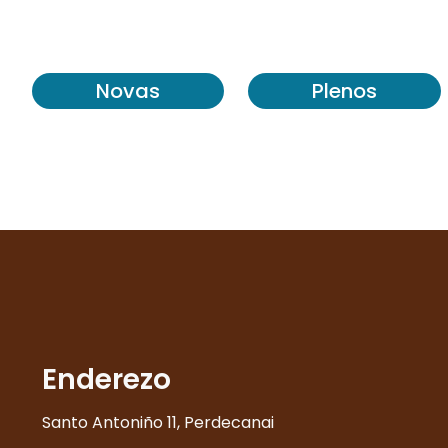
Novas
Plenos
Enderezo
Santo Antoniño 11, Perdecanai