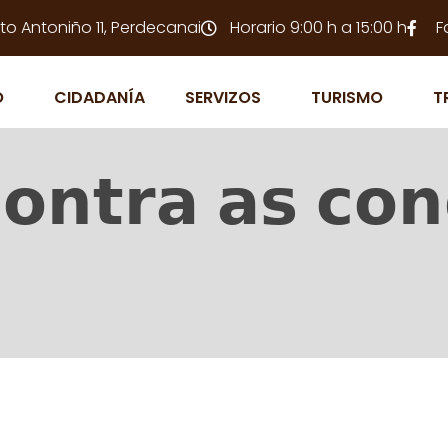
to Antoniño 11, Perdecanai
Horario 9:00 h a 15:00 h
F
O
CIDADANÍA
SERVIZOS
TURISMO
T
𝗼𝗻𝘁𝗿𝗮 𝗮𝘀 𝗰𝗼𝗻