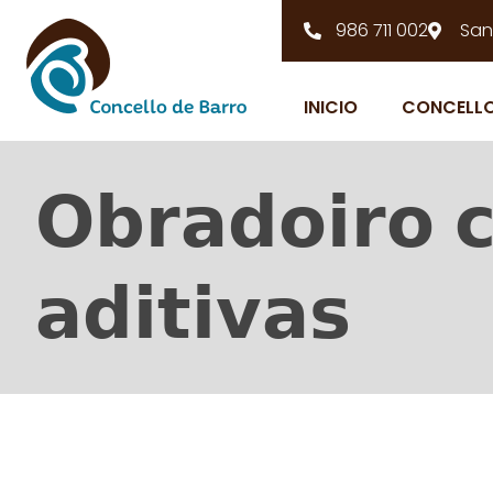
986 711 002
San
INICIO
CONCELL
𝗢𝗯𝗿𝗮𝗱𝗼𝗶𝗿𝗼 
𝗮𝗱𝗶𝘁𝗶𝘃𝗮𝘀