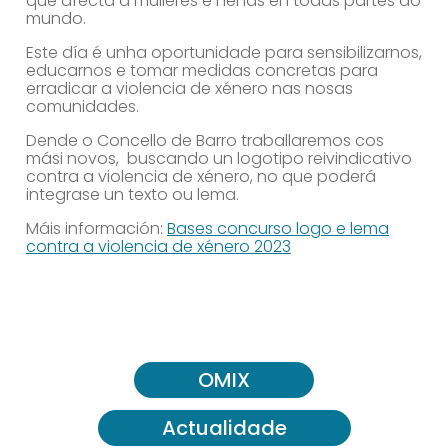
que afecta a mulleres e nenas en todas partes do
mundo.
Este día é unha oportunidade para sensibilizarnos,
educarnos e tomar medidas concretas para
erradicar a violencia de xénero nas nosas
comunidades.
Dende o Concello de Barro traballaremos cos
mási novos, buscando un logotipo reivindicativo
contra a violencia de xénero, no que poderá
integrase un texto ou lema.
Máis información:
Bases concurso logo e lema
contra a violencia de xénero 2023
OMIX
Actualidade