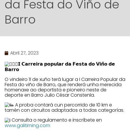
da Festa do Viño de
Barro
Abril 27, 2023
𝗜 𝗖𝗮𝗿𝗿𝗲𝗶𝗿𝗮 𝗽𝗼𝗽𝘂𝗹𝗮𝗿 𝗱𝗮 𝗙𝗲𝘀𝘁𝗮 𝗱𝗼 𝗩𝗶𝗻̃𝗼 𝗱𝗲
𝗕𝗮𝗿𝗿𝗼
O vindeiro 11 de xuño terá lugar a I Carreira Popular da
Festa do viño
de Barro, que renderá unha merecida
homenaxe ao deportista e pioneiro neste de
deporte en Barro Julio César Constenla.
A proba contará cun percorrido de 10 km e
tamén con circuitos adaptados a todas categorías.
Consulta o regulamento e inscríbete en
www.galitiming.com